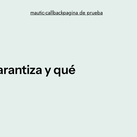
mautic-callback
pagina de prueba
arantiza y qué