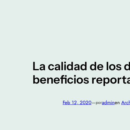
Saltar
al
contenido
La calidad de los 
beneficios report
Feb 12, 2020
—
admin
en
Arc
por