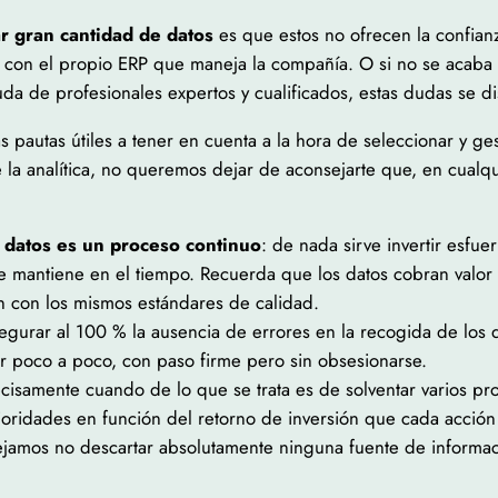
ar gran cantidad de datos
es que estos no ofrecen la confian
an con el propio ERP que maneja la compañía. O si no se acab
uda de profesionales expertos y cualificados, estas dudas se d
 pautas útiles a tener en cuenta a la hora de seleccionar y g
la analítica, no queremos dejar de aconsejarte que, en cualqui
s datos es un proceso continuo
: de nada sirve invertir esfu
se mantiene en el tiempo. Recuerda que los datos cobran valor 
 con los mismos estándares de calidad.
segurar al 100 % la ausencia de errores en la recogida de lo
r poco a poco, con paso firme pero sin obsesionarse.
ecisamente cuando de lo que se trata es de solventar varios p
ioridades en función del retorno de inversión que cada acción 
sejamos no descartar absolutamente ninguna fuente de informaci