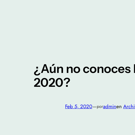
Saltar
al
contenido
¿Aún no conoces 
2020?
Feb 5, 2020
—
admin
en
Archi
por