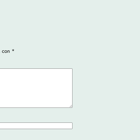
s con
*