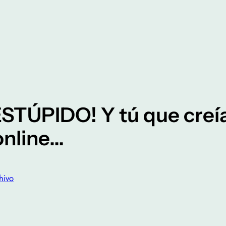
TÚPIDO! Y tú que creí
online…
hivo