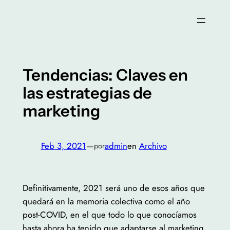
Saltar
al
contenido
Tendencias: Claves en
las estrategias de
marketing
Feb 3, 2021
—
admin
en
Archivo
por
Definitivamente, 2021 será uno de esos años que
quedará en la memoria colectiva como el año
post-COVID, en el que todo lo que conocíamos
hasta ahora ha tenido que adaptarse al marketing