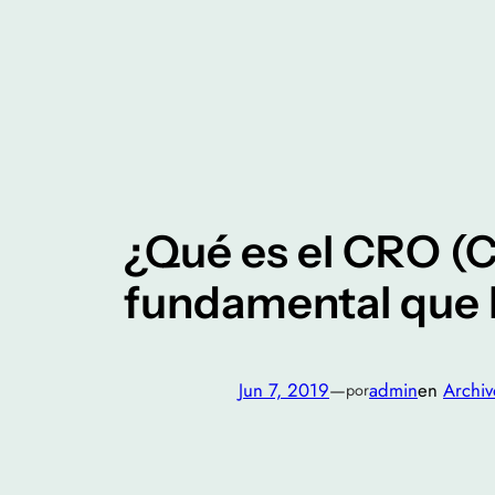
Saltar
al
contenido
¿Qué es el CRO (C
fundamental que 
Jun 7, 2019
—
admin
en
Archiv
por