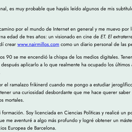
iginal, es muy probable que hayáis leído algunos de mis subtítul
amino por el mundo de Internet en general y me muevo por los
erna edad de tres años: un visionado en cine de
ET. El extraterr
idí crear
www.nairmillos.com
como un diario personal de las pe
 los 90 se me encendió la chispa de los medios digitales. Tene
 después aplicarlo a lo que realmente ha ocupado los últimos 
.
r el ramalazo frikinerd cuando me pongo a estudiar jeroglífic
 tener una curiosidad desbordante que me hace querer saber t
os mortales.
i formación. Soy licenciada en Ciencias Políticas y realicé un 
e me aventuré a algo más profundo y logré obtener un máster
cios Europea de Barcelona.