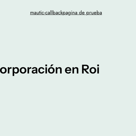
mautic-callback
pagina de prueba
ncorporación en Roi