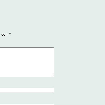
s con
*