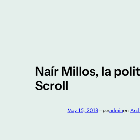
Saltar
al
contenido
Naír Millos, la pol
Scroll
May 15, 2018
—
admin
en
Arch
por