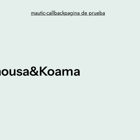
mautic-callback
pagina de prueba
 Chousa&Koama