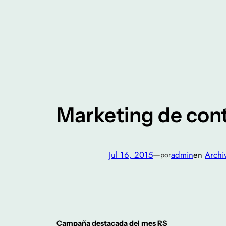
Saltar
al
contenido
Marketing de con
Jul 16, 2015
—
admin
en
Archi
por
Campaña destacada del mes RS