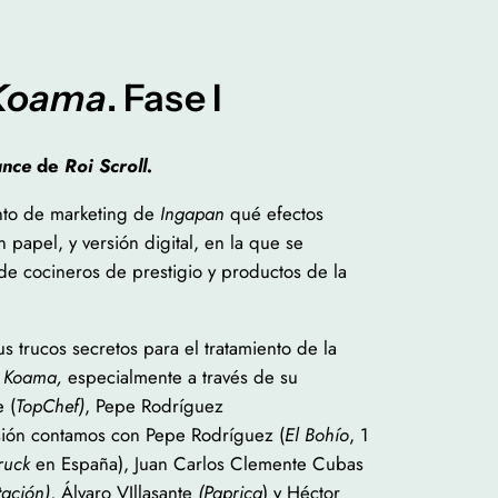
Koama
. Fase I
ance
de
Roi Scroll.
ento de marketing de
Ingapan
qué efectos
 papel, y versión digital, en la que se
de cocineros de prestigio y productos de la
 trucos secretos para el tratamiento de la
e
Koama,
especialmente a través de su
 (
TopChef)
, Pepe Rodríguez
sión contamos con Pepe Rodríguez (
El Bohío
, 1
ruck
en España), Juan Carlos Clemente Cubas
tación)
, Álvaro VIllasante
(Paprica
) y Héctor