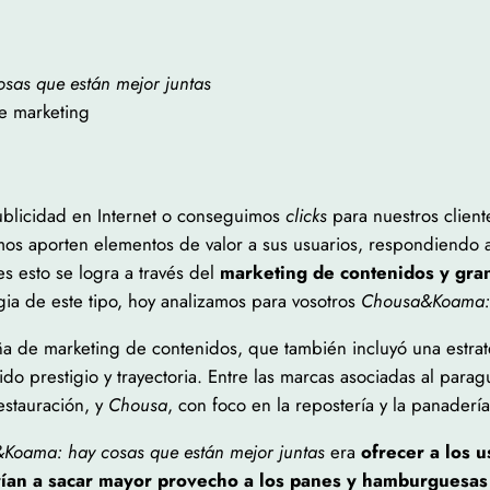
as que están mejor juntas
e marketing
ublicidad en Internet o conseguimos
clicks
para nuestros client
mos aporten elementos de valor a sus usuarios, respondiendo a
s esto se logra a través del
marketing de contenidos y gran
gia de este tipo, hoy analizamos para vosotros
Chousa&Koama: 
ña de marketing de contenidos, que también incluyó una estra
 prestigio y trayectoria. Entre las marcas asociadas al parag
estauración, y
Chousa
, con foco en la repostería y la panaderí
Koama: hay cosas que están mejor juntas
era
ofrecer a los u
rían a sacar mayor provecho a los panes y hamburguesas 