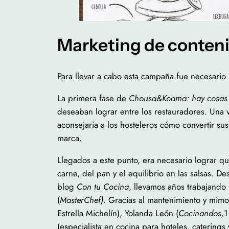
Marketing de conteni
Para llevar a cabo esta campaña fue necesario 
La primera fase de
Chousa&Koama: hay cosas q
deseaban lograr entre los restauradores. Una ve
aconsejaría a los hosteleros cómo convertir s
marca.
Llegados a este punto, era necesario lograr qu
carne, del pan y el equilibrio en las salsas. 
blog
Con tu Cocina
, llevamos años trabajando
(
MasterChef).
Gracias al mantenimiento y mimo
Estrella Michelín), Yolanda León (
Cocinandos,
1
(especialista en cocina para hoteles, caterings 