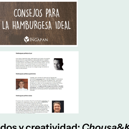
dos y creatividad:
Chousa
&