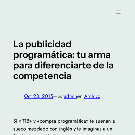
Saltar
al
contenido
La publicidad
programática: tu arma
para diferenciarte de la
competencia
Oct 23, 2015
—
admin
en
Archivo
por
Si «RTB» y «compra programática» te suenan a
sueco mezclado con inglés y te imaginas a un