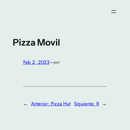
Saltar
al
contenido
Pizza Movil
Feb 2, 2023
—
por
←
Anterior:
Pizza Hut
Siguiente:
R
→