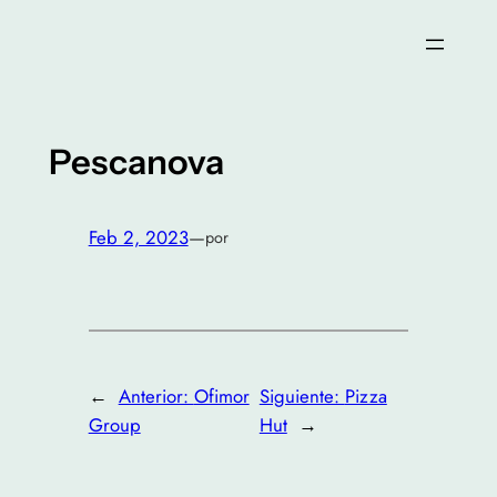
Saltar
al
contenido
Pescanova
Feb 2, 2023
—
por
←
Anterior:
Ofimor
Siguiente:
Pizza
Group
Hut
→