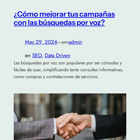
¿Cómo mejorar tus campañas
con las búsquedas por voz?
May 29, 2024
—
admin
por
en
SEO
, 
Data Driven
Las búsquedas por voz son populares por ser cómodas y
fáciles de usar, simplificando tanto consultas informativas,
como compras y contrataciones de servicios.