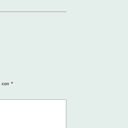
s con
*