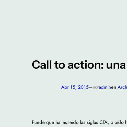
Saltar
al
contenido
Call to action: un
Abr 15, 2015
—
admin
en
Arch
por
Puede que hallas leído las siglas CTA, o oído 