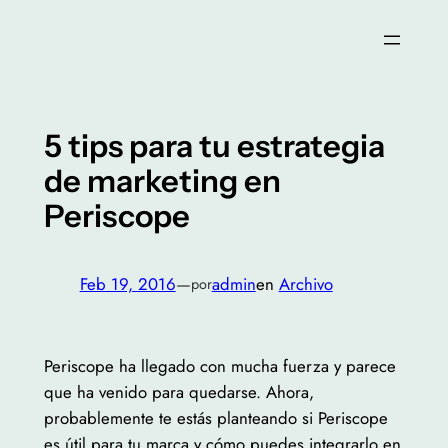
Saltar
al
contenido
5 tips para tu estrategia
de marketing en
Periscope
Feb 19, 2016
—
admin
en
Archivo
por
Periscope ha llegado con mucha fuerza y parece
que ha venido para quedarse. Ahora,
probablemente te estás planteando si Periscope
es útil para tu marca y cómo puedes integrarlo en