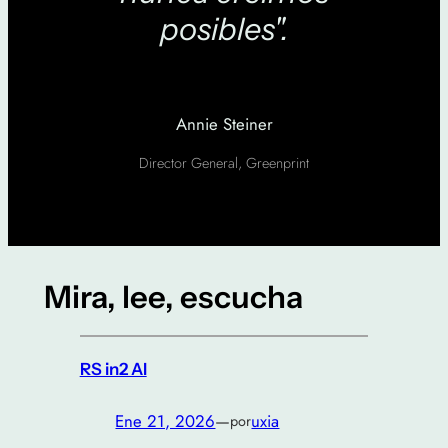
posibles".
Annie Steiner
Director General, Greenprint
Mira, lee, escucha
RS in2 AI
Ene 21, 2026
—
uxia
por